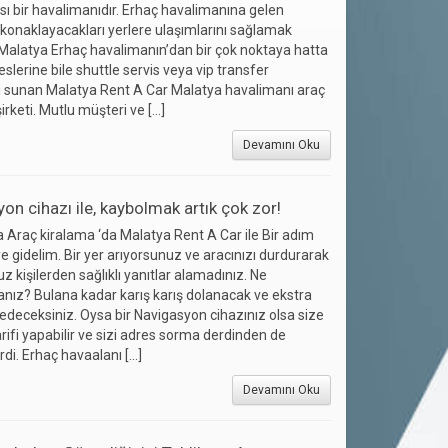
sı bir havalimanıdır. Erhaç havalimanına gelen
 konaklayacakları yerlere ulaşımlarını sağlamak
Malatya Erhaç havalimanın’dan bir çok noktaya hatta
slerine bile shuttle servis veya vip transfer
i sunan Malatya Rent A Car Malatya havalimanı araç
irketi. Mutlu müşteri ve […]
Devamını Oku
on cihazı ile, kaybolmak artık çok zor!
 Araç kiralama ‘da Malatya Rent A Car ile Bir adım
ye gidelim. Bir yer arıyorsunuz ve aracınızı durdurarak
 kişilerden sağlıklı yanıtlar alamadınız. Ne
nız? Bulana kadar karış karış dolanacak ve ekstra
 edeceksiniz. Oysa bir Navigasyon cihazınız olsa size
tarifi yapabilir ve sizi adres sorma derdinden de
irdi. Erhaç havaalanı […]
Devamını Oku