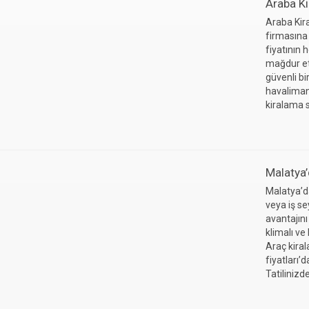
Araba Ki
Araba Kira
firmasına 
fiyatının 
mağdur et
güvenli bi
havaliman
kiralama s
Malatya’
Malatya’da
veya iş s
avantajını
klimalı v
Araç kira
fiyatları
Tatilinizd