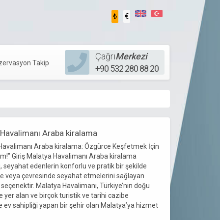
₺
€
Çağrı
Merkezi
zervasyon Takip
+90 532 280 88 20
 Havalimanı Araba kiralama
Havalimanı Araba kiralama: Özgürce Keşfetmek İçin
çim!” Giriş Malatya Havalimanı Araba kiralama
, seyahat edenlerin konforlu ve pratik bir şekilde
nde veya çevresinde seyahat etmelerini sağlayan
 seçenektir. Malatya Havalimanı, Türkiye’nin doğu
 yer alan ve birçok turistik ve tarihi cazibe
 ev sahipliği yapan bir şehir olan Malatya’ya hizmet