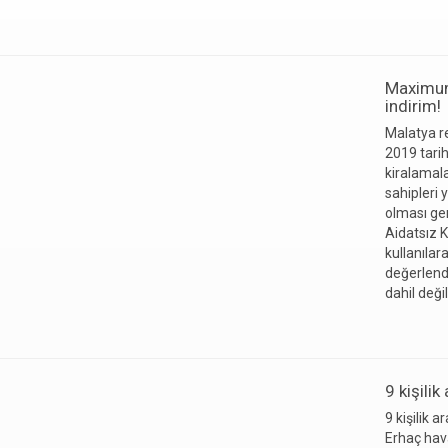
Maximum 
indirim!
Malatya r
2019 tari
kiralamal
sahipleri y
olması ger
Aidatsız K
kullanıla
değerlend
dahil deği
9 kişili
9 kişilik 
Erhaç hava