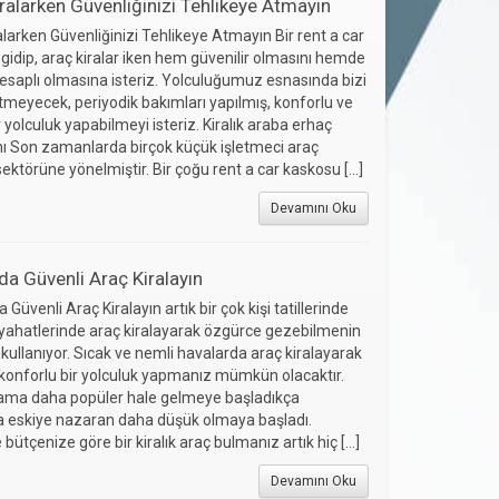
ralarken Güvenliğinizi Tehlikeye Atmayın
larken Güvenliğinizi Tehlikeye Atmayın Bir rent a car
gidip, araç kiralar iken hem güvenilir olmasını hemde
hesaplı olmasına isteriz. Yolculuğumuz esnasında bizi
meyecek, periyodik bakımları yapılmış, konforlu ve
r yolculuk yapabilmeyi isteriz. Kiralık araba erhaç
ı Son zamanlarda birçok küçük işletmeci araç
ektörüne yönelmiştir. Bir çoğu rent a car kaskosu […]
Devamını Oku
da Güvenli Araç Kiralayın
 Güvenli Araç Kiralayın artık bir çok kişi tatillerinde
eyahatlerinde araç kiralayarak özgürce gezebilmenin
 kullanıyor. Sıcak ve nemli havalarda araç kiralayarak
e konforlu bir yolculuk yapmanız mümkün olacaktır.
lama daha popüler hale gelmeye başladıkça
’da eskiye nazaran daha düşük olmaya başladı.
e bütçenize göre bir kiralık araç bulmanız artık hiç […]
Devamını Oku