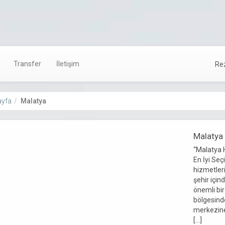
Transfer
İletişim
Re
yfa
Malatya
Malatya
“Malatya 
En İyi Se
hizmetleri
şehir içi
önemli bir
bölgesinde
merkezine
[…]