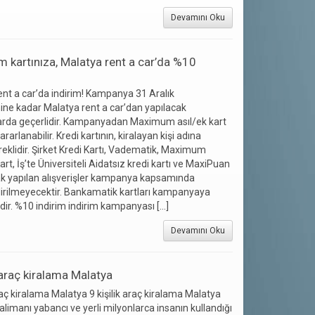
Devamını Oku
kartınıza, Malatya rent a car’da %10
ent a car’da indirim! Kampanya 31 Aralık
hine kadar Malatya rent a car’dan yapılacak
arda geçerlidir. Kampanyadan Maximum asıl/ek kart
ararlanabilir. Kredi kartının, kiralayan kişi adına
eklidir. Şirket Kredi Kartı, Vadematik, Maximum
art, İş’te Üniversiteli Aidatsız kredi kartı ve MaxiPuan
rak yapılan alışverişler kampanya kapsamında
irilmeyecektir. Bankamatik kartları kampanyaya
ldir. %10 indirim indirim kampanyası […]
Devamını Oku
k araç kiralama Malatya
araç kiralama Malatya 9 kişilik araç kiralama Malatya
limanı yabancı ve yerli milyonlarca insanın kullandığı