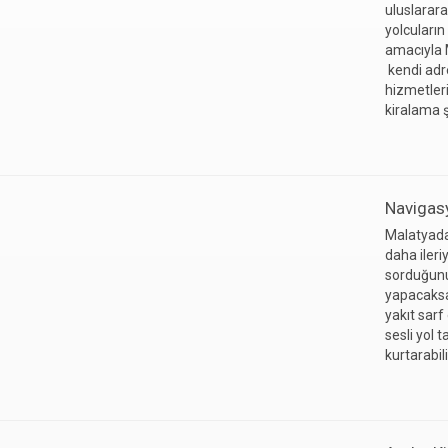
uluslarara
yolcuların
amacıyla 
kendi adre
hizmetler
kiralama ş
Navigasy
Malatyada
daha ileri
sorduğunuz
yapacaksa
yakıt sarf
sesli yol 
kurtarabil