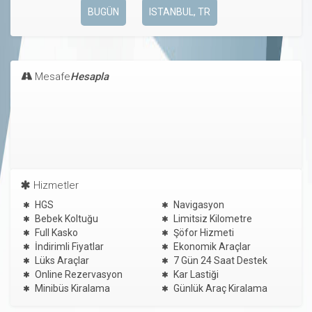
BUGÜN
ISTANBUL, TR
Mesafe
Hesapla
Hizmetler
HGS
Navigasyon
Bebek Koltuğu
Limitsiz Kilometre
Full Kasko
Şöfor Hizmeti
İndirimli Fiyatlar
Ekonomik Araçlar
Lüks Araçlar
7 Gün 24 Saat Destek
Online Rezervasyon
Kar Lastiği
Minibüs Kiralama
Günlük Araç Kiralama